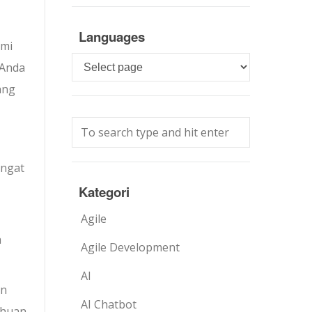
Languages
ami
Languages
 Anda
ang
angat
Kategori
Agile
a
Agile Development
AI
an
AI Chatbot
ahuan