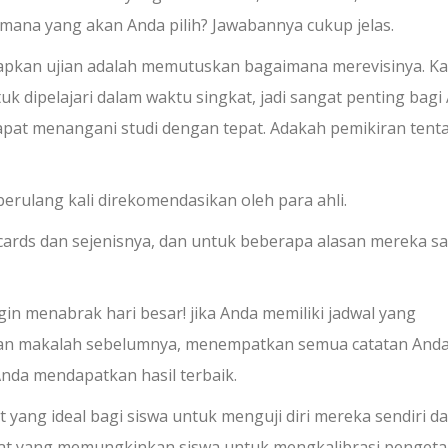
 mana yang akan Anda pilih? Jawabannya cukup jelas.
iapkan ujian adalah memutuskan bagaimana merevisinya. K
k dipelajari dalam waktu singkat, jadi sangat penting bagi
pat menangani studi dengan tepat. Adakah pemikiran tent
berulang kali direkomendasikan oleh para ahli.
cards dan sejenisnya, dan untuk beberapa alasan mereka s
in menabrak hari besar! jika Anda memiliki jadwal yang
an makalah sebelumnya, menempatkan semua catatan And
nda mendapatkan hasil terbaik.
 yang ideal bagi siswa untuk menguji diri mereka sendiri d
tat yang memungkinkan siswa untuk mengkalibrasi penget