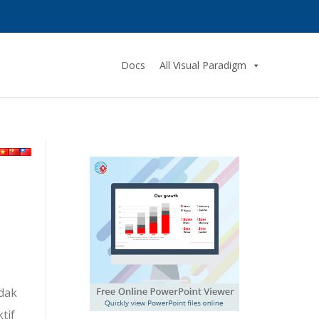
Docs
All Visual Paradigm
idak
tif