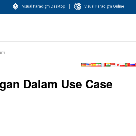
|
Visual Paradigm Desktop
Visual Paradigm Online
ram
gan Dalam Use Case