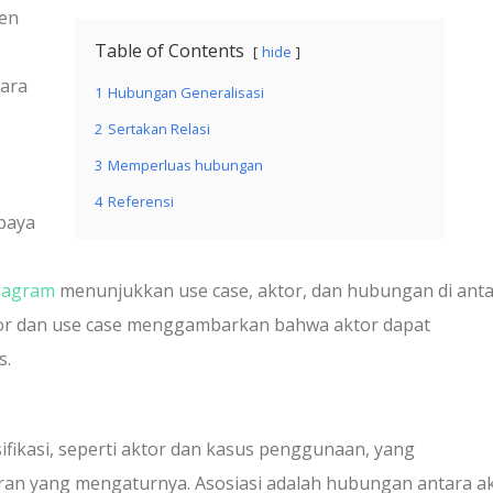
men
Table of Contents
hide
tara
1
Hubungan Generalisasi
2
Sertakan Relasi
3
Memperluas hubungan
4
Referensi
paya
diagram
menunjukkan use case, aktor, dan hubungan di ant
tor dan use case menggambarkan bahwa aktor dapat
s.
fikasi, seperti aktor dan kasus penggunaan, yang
 yang mengaturnya. Asosiasi adalah hubungan antara a