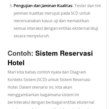
Pengujian dan Jaminan Kualitas:
Tester dan tim
jaminan kualitas merujuk pada SCD untuk
merencanakan kasus uji dan memastikan
semua interaksi dengan entitas eksternal diuji
secara menyeluruh.
Contoh:
Sistem Reservasi
Hotel
Mari kita bahas contoh nyata dari Diagram
Konteks Sistem (SCD) untuk Sistem Reservasi
Hotel. Dalam skenario ini, kita akan
menggambarkan bagaimana sistem ini
berinteraksi dengan berbagai entitas eksternal