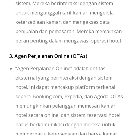
sistem. Mereka berinteraksi dengan sistem
untuk mengunggah tarif kamar, mengelola
ketersediaan kamar, dan mengakses data
penjualan dan pemasaran. Mereka memainkan
peran penting dalam mengawasi operasi hotel.
3. Agen Perjalanan Online (OTAs):
“Agen Perjalanan Online” adalah entitas
eksternal yang berinteraksi dengan sistem
hotel. Ini dapat mencakup platform terkenal
seperti Booking.com, Expedia, dan Agoda. OTAs
memungkinkan pelanggan memesan kamar
hotel secara online, dan sistem reservasi hotel
harus berkomunikasi dengan mereka untuk
memperbarui ketersediaan dan harga kamar