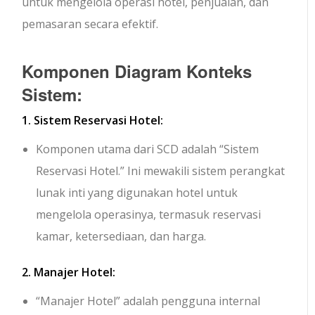
untuk mengelola operasi hotel, penjualan, dan
pemasaran secara efektif.
Komponen Diagram Konteks
Sistem:
1. Sistem Reservasi Hotel:
Komponen utama dari SCD adalah “Sistem
Reservasi Hotel.” Ini mewakili sistem perangkat
lunak inti yang digunakan hotel untuk
mengelola operasinya, termasuk reservasi
kamar, ketersediaan, dan harga.
2. Manajer Hotel:
“Manajer Hotel” adalah pengguna internal