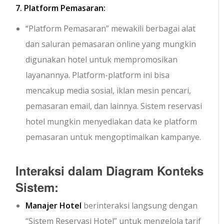
7. Platform Pemasaran:
“Platform Pemasaran” mewakili berbagai alat
dan saluran pemasaran online yang mungkin
digunakan hotel untuk mempromosikan
layanannya. Platform-platform ini bisa
mencakup media sosial, iklan mesin pencari,
pemasaran email, dan lainnya. Sistem reservasi
hotel mungkin menyediakan data ke platform
pemasaran untuk mengoptimalkan kampanye.
Interaksi dalam Diagram Konteks
Sistem:
Manajer Hotel
berinteraksi langsung dengan
“Sistem Reservasi Hotel” untuk mengelola tarif