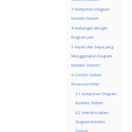
3
Komponen Diagram
Konteks Sistem
4
Hubungan dengan
Diagram Lain
5
Kapan dan Siapa yang
Menggunakan Diagram
Konteks Sistem?
6
Contoh: Sistem
Reservasi Hotel
6.1
Komponen Diagram
Konteks Sistem:
6.2
Interaksi dalam
Diagram Konteks
Sistem: