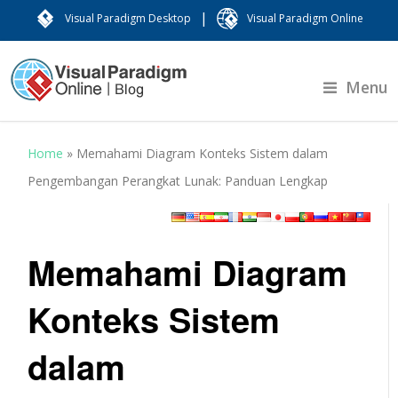
|
Visual Paradigm Desktop
Visual Paradigm Online
Menu
Home
»
Memahami Diagram Konteks Sistem dalam
Pengembangan Perangkat Lunak: Panduan Lengkap
Memahami Diagram
Konteks Sistem
dalam