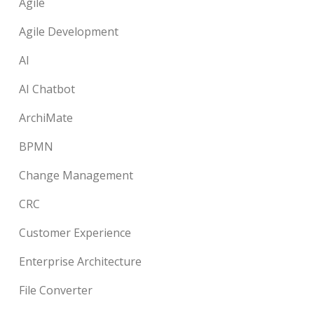
Agile
Agile Development
AI
AI Chatbot
ArchiMate
BPMN
Change Management
CRC
Customer Experience
Enterprise Architecture
File Converter