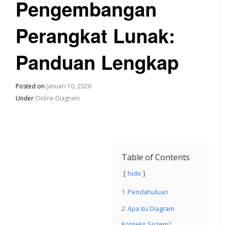
Pengembangan
Perangkat Lunak:
Panduan Lengkap
Posted on
Januari 10, 2026
Under
Online Diagram
Table of Contents
hide
1
Pendahuluan
2
Apa itu Diagram
Konteks Sistem?