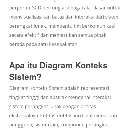
berperan. SCD berfungsi sebagai alat dasar untuk
memvisualisasikan batas dan interaksi dari sistem
perangkat lunak, membantu tim berkomunikasi
secara efektif dan memastikan semua pihak
berada pada satu kesepakatan.
Apa itu Diagram Konteks
Sistem?
Diagram Konteks Sistem adalah representasi
tingkat tinggi dan abstrak mengenai interaksi
sistem perangkat lunak dengan entitas
eksternalnya. Entitas-entitas ini dapat mencakup
pengguna, sistem lain, komponen perangkat