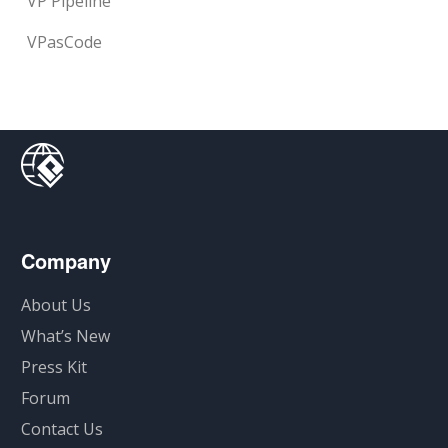
VP Pipeline
VPasCode
Company
About Us
What’s New
Press Kit
Forum
Contact Us