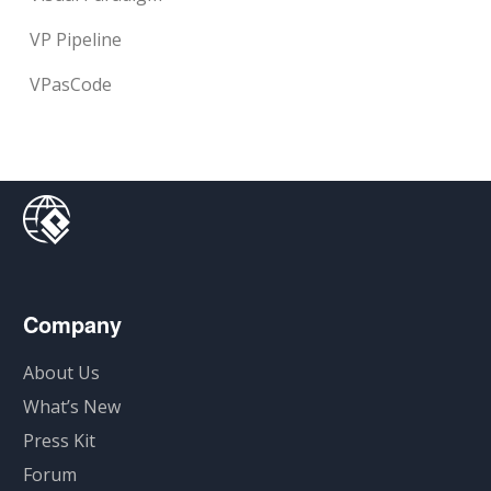
VP Pipeline
VPasCode
Company
About Us
What’s New
Press Kit
Forum