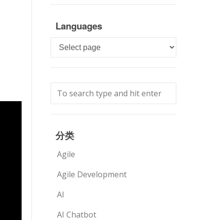
Languages
Languages
分类
Agile
Agile Development
AI
AI Chatbot