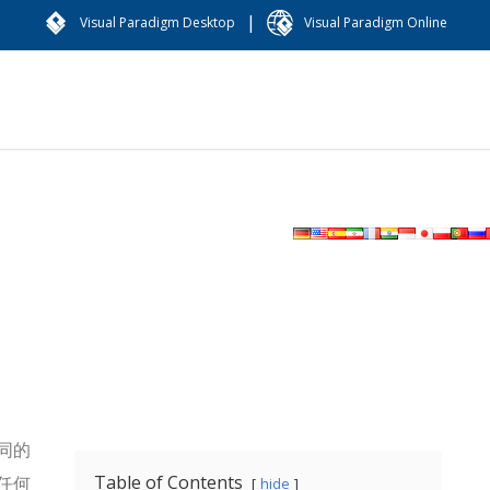
|
Visual Paradigm Desktop
Visual Paradigm Online
同的
Table of Contents
任何
hide