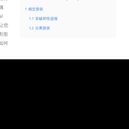
属
1
相交形状
l
1.1
非破坏性选项
可让您
1.2
分离形状
割形
如何