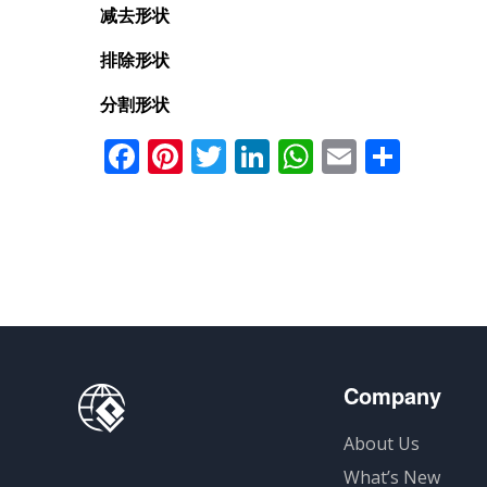
减去形状
排除形状
分割形状
Facebook
Pinterest
Twitter
LinkedIn
WhatsApp
Email
分
享
Company
About Us
What’s New