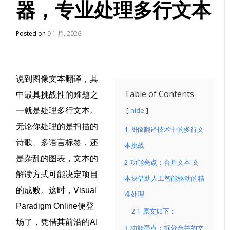
器，专业处理多行文本
Posted on
9 1 月, 2026
说到
图像文本翻译
，其
Table of Contents
中最具挑战性的难题之
hide
一就是处理多行文本。
无论你处理的是扫描的
1
图像翻译技术中的多行文
诗歌、多语言标签，还
本挑战
是杂乱的图表，文本的
2
功能亮点：合并文本 文
解读方式可能决定项目
本块借助人工智能驱动的精
的成败。这时，
Visual
准处理
Paradigm Online
便登
2.1
原文如下：
场了，凭借其前沿的
AI
3
功能亮点：拆分合并的文