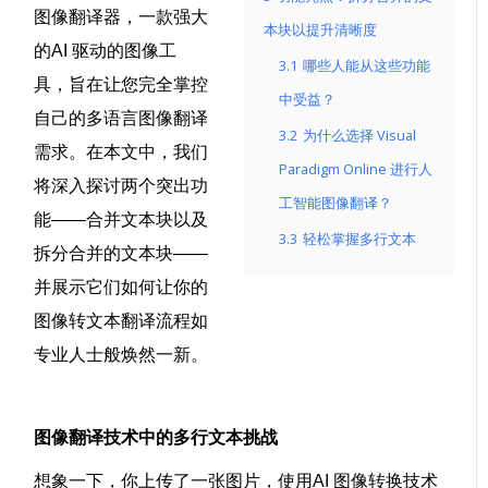
图像翻译器
，一款强大
本块以提升清晰度
的
AI 驱动的图像工
3.1
哪些人能从这些功能
具
，旨在让您完全掌控
中受益？
自己的
多语言图像翻译
3.2
为什么选择 Visual
需求。在本文中，我们
Paradigm Online 进行人
将深入探讨两个突出功
工智能图像翻译？
能——
合并文本块
以及
3.3
轻松掌握多行文本
拆分合并的文本块
——
并展示它们如何让你的
图像转文本翻译
流程如
专业人士般焕然一新。
图像翻译技术中的多行文本挑战
想象一下，你上传了一张图片，使用
AI 图像转换
技术