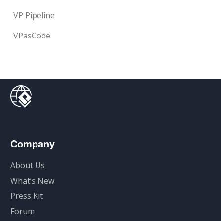
VP Pipeline
VPasCode
Company
About Us
What’s New
Press Kit
Forum