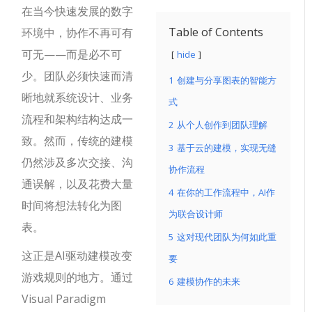
在当今快速发展的数字
Table of Contents
环境中，协作不再可有
可无——而是必不可
hide
少。团队必须快速而清
1
创建与分享图表的智能方
晰地就系统设计、业务
式
流程和架构结构达成一
2
从个人创作到团队理解
致。然而，传统的建模
3
基于云的建模，实现无缝
仍然涉及多次交接、沟
协作流程
通误解，以及花费大量
4
在你的工作流程中，AI作
时间将想法转化为图
为联合设计师
表。
5
这对现代团队为何如此重
这正是AI驱动建模改变
要
游戏规则的地方。通过
6
建模协作的未来
Visual Paradigm