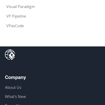
Visual Paradigm
VP Pipeline
VPasCode
Company
About Us
What’s New