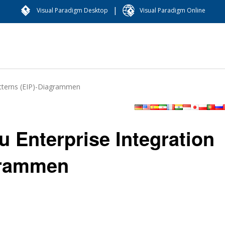
|
Visual Paradigm Desktop
Visual Paradigm Online
atterns (EIP)-Diagrammen
u Enterprise Integration
grammen