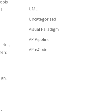
ools
UML
d
Uncategorized
Visual Paradigm
VP Pipeline
ietet,
VPasCode
nen:
 an,