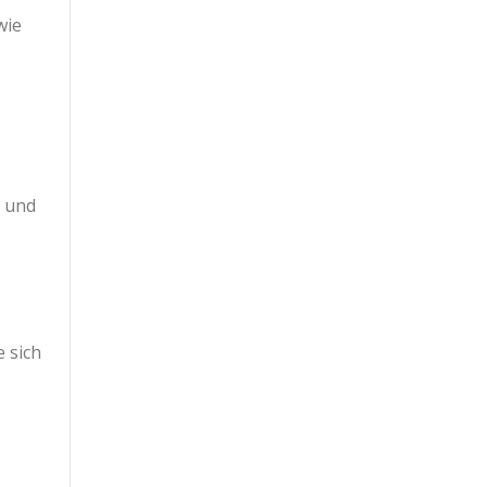
wie
n und
 sich