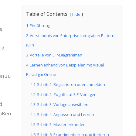
Table of Contents
hide
1
Einführung
ne
2
Verständnis von Enterprise Integration Patterns
(EIP)
nd
3
Vorteile von EIP-Diagrammen
4
Lernen anhand von Beispielen mit Visual
,
Paradigm Online
en zu
4.1
Schritt 1: Registrieren oder anmelden
4.2
Schritt 2: Zugriff auf EIP-Vorlagen
d
4.3
Schritt 3: Vorlage auswählen
roßen
4.4
Schritt 4: Anpassen und Lernen
4.5
Schritt 5: Muster erkunden
4.6
Schritt 6: Experimentieren und iterieren