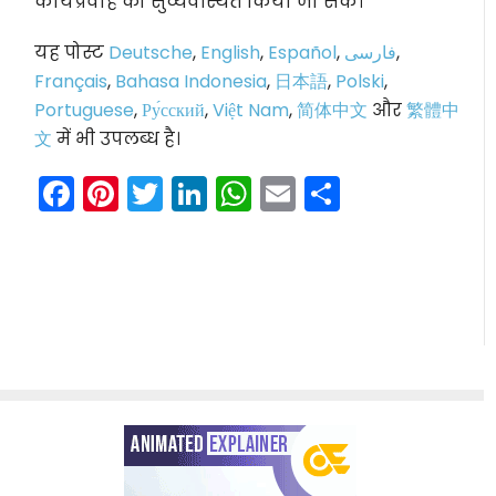
कार्यप्रवाह को सुव्यवस्थित किया जा सके।
यह पोस्ट
Deutsche
,
English
,
Español
,
فارسی
,
Français
,
Bahasa Indonesia
,
日本語
,
Polski
,
Portuguese
,
Ру́сский
,
Việt Nam
,
简体中文
और
繁體中
文
में भी उपलब्ध है।
Facebook
Pinterest
Twitter
LinkedIn
WhatsApp
Email
Share