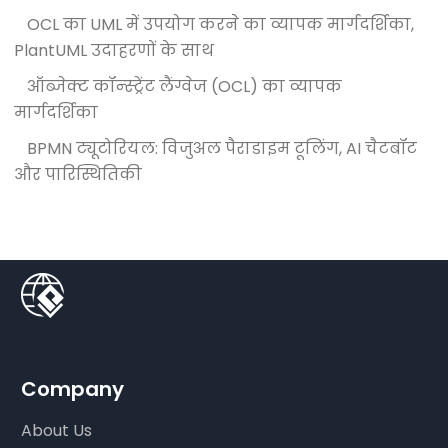
OCL का UML में उपयोग करने का व्यापक मार्गदर्शिका,
PlantUML उदाहरणों के साथ
ऑब्जेक्ट कॉन्स्ट्रेंट लैंग्वेज (OCL) का व्यापक
मार्गदर्शिका
BPMN ट्यूटोरियल: विजुअल पैराडाइम टूलिंग, AI चैटबॉट
और पारिस्थितिकी
Company
About Us