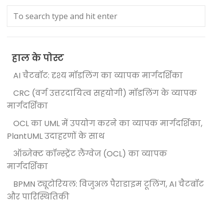
हाल के पोस्ट
AI चैटबॉट: दृश्य मॉडलिंग का व्यापक मार्गदर्शिका
CRC (वर्ग उत्तरदायित्व सहयोगी) मॉडलिंग के व्यापक
मार्गदर्शिका
OCL का UML में उपयोग करने का व्यापक मार्गदर्शिका,
PlantUML उदाहरणों के साथ
ऑब्जेक्ट कॉन्स्ट्रेंट लैंग्वेज (OCL) का व्यापक
मार्गदर्शिका
BPMN ट्यूटोरियल: विजुअल पैराडाइम टूलिंग, AI चैटबॉट
और पारिस्थितिकी