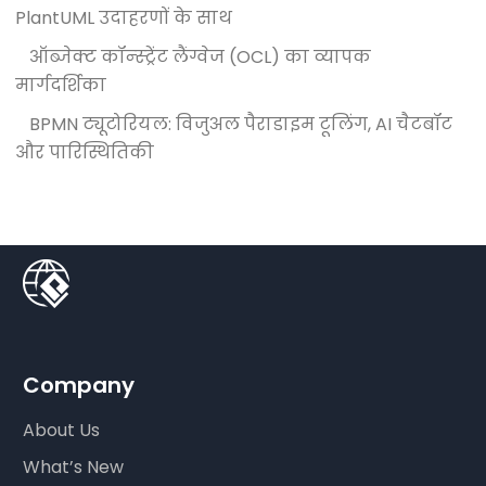
PlantUML उदाहरणों के साथ
ऑब्जेक्ट कॉन्स्ट्रेंट लैंग्वेज (OCL) का व्यापक
मार्गदर्शिका
BPMN ट्यूटोरियल: विजुअल पैराडाइम टूलिंग, AI चैटबॉट
और पारिस्थितिकी
Company
About Us
What’s New