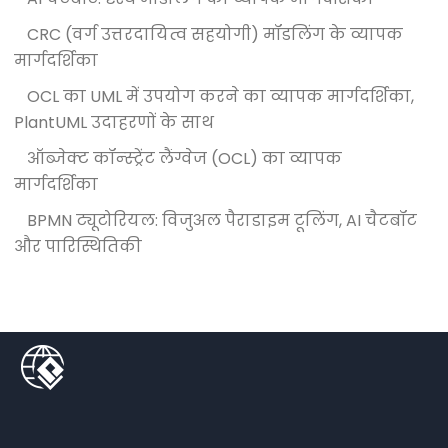
CRC (वर्ग उत्तरदायित्व सहयोगी) मॉडलिंग के व्यापक
मार्गदर्शिका
OCL का UML में उपयोग करने का व्यापक मार्गदर्शिका,
PlantUML उदाहरणों के साथ
ऑब्जेक्ट कॉन्स्ट्रेंट लैंग्वेज (OCL) का व्यापक
मार्गदर्शिका
BPMN ट्यूटोरियल: विजुअल पैराडाइम टूलिंग, AI चैटबॉट
और पारिस्थितिकी