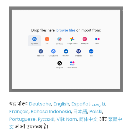
यह पोस्ट
Deutsche
,
English
,
Español
,
فارسی
,
Français
,
Bahasa Indonesia
,
日本語
,
Polski
,
Portuguese
,
Ру́сский
,
Việt Nam
,
简体中文
और
繁體中
文
में भी उपलब्ध है।