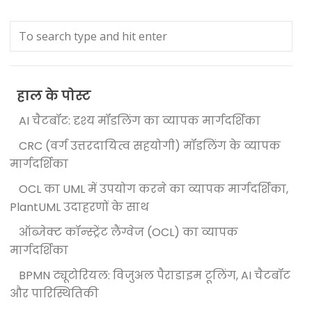
हाल के पोस्ट
AI चैटबॉट: दृश्य मॉडलिंग का व्यापक मार्गदर्शिका
CRC (वर्ग उत्तरदायित्व सहयोगी) मॉडलिंग के व्यापक
मार्गदर्शिका
OCL का UML में उपयोग करने का व्यापक मार्गदर्शिका,
PlantUML उदाहरणों के साथ
ऑब्जेक्ट कॉन्स्ट्रेंट लैंग्वेज (OCL) का व्यापक
मार्गदर्शिका
BPMN ट्यूटोरियल: विजुअल पैराडाइम टूलिंग, AI चैटबॉट
और पारिस्थितिकी