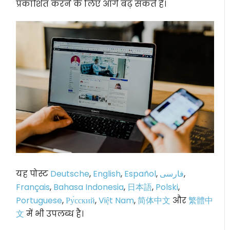
प्रकाशित करने के लिए आगे बढ़ सकते हैं।
यह पोस्ट
Deutsche
,
English
,
Español
,
فارسی
,
Français
,
Bahasa Indonesia
,
日本語
,
Polski
,
Portuguese
,
Ру́сский
,
Việt Nam
,
简体中文
और
繁體中
文
में भी उपलब्ध है।