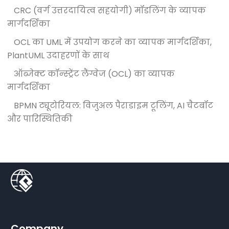
CRC (वर्ग उत्तरदायित्व सहयोगी) मॉडलिंग के व्यापक
मार्गदर्शिका
OCL का UML में उपयोग करने का व्यापक मार्गदर्शिका,
PlantUML उदाहरणों के साथ
ऑब्जेक्ट कॉन्स्ट्रेंट लैंग्वेज (OCL) का व्यापक
मार्गदर्शिका
BPMN ट्यूटोरियल: विजुअल पैराडाइम टूलिंग, AI चैटबॉट
और पारिस्थितिकी
Company