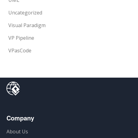
UML
Uncategorized
Visual Paradigm
VP Pipeline
VPasCode
Company
About Us