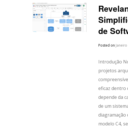
Revelan
Simplif
de Soft
Posted on
Janeiro
Introdução No
projetos arqu
compreensíve
eficaz dentro
depende da ca
de um sistem
diagramação d
modelo C4, se