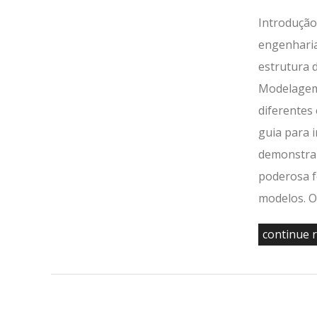
Introdução
engenharia
estrutura 
Modelagem 
diferentes
guia para 
demonstrar
poderosa f
modelos. O
continue 