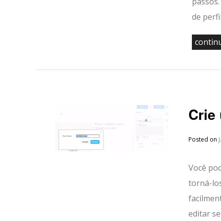
passos.
de perfi
contin
Crie
Posted on
Você pod
torná-lo
facilmen
editar se