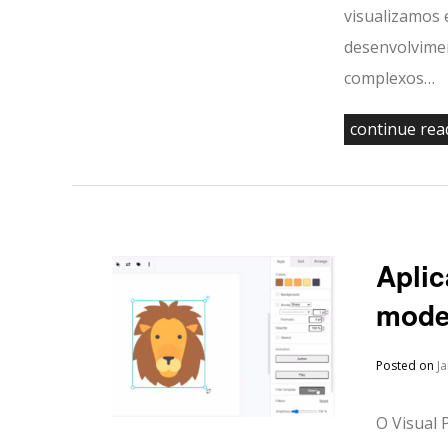
visualizamos 
desenvolvimen
complexos…
continue re
Aplic
model
Posted on
J
O Visual 