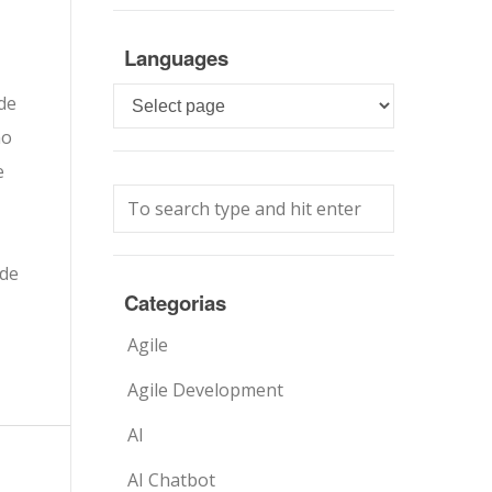
Languages
Languages
de
mo
e
 de
Categorias
Agile
Agile Development
AI
AI Chatbot