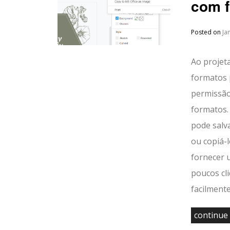
com f
Posted on
Ja
Ao projeta
formatos 
permissão
formatos. 
pode salv
ou copiá-
fornecer 
poucos cl
facilmente
continue