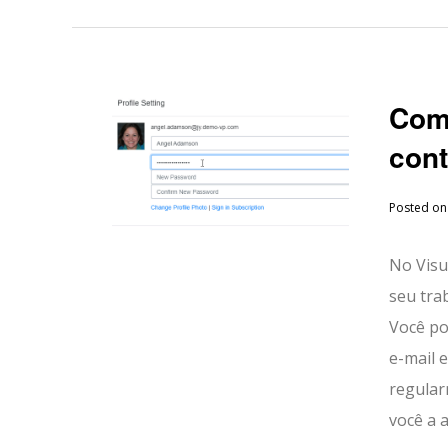
Como
con
Posted o
No Visu
seu tra
Você po
e-mail 
regular
você a 