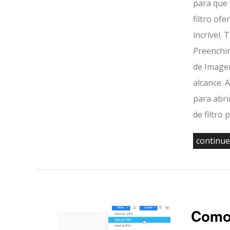
para que 
filtro of
incrível.
Preenchi
de Imagen
alcance. 
para abri
de filtro 
continue
Como