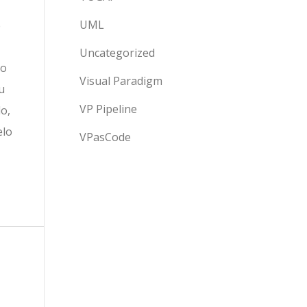
UML
e
Uncategorized
ho
Visual Paradigm
u
VP Pipeline
lo,
elo
VPasCode