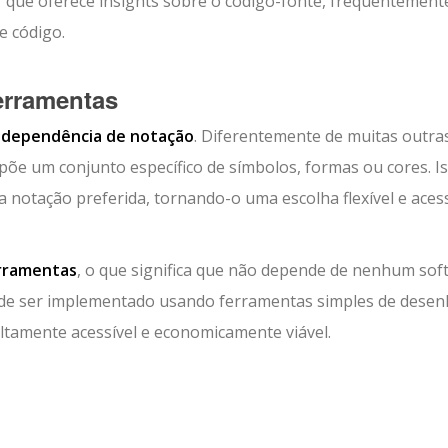
 que oferece insights sobre o código-fonte, frequentement
e código.
erramentas
ndependência de notação
. Diferentemente de muitas outra
e um conjunto específico de símbolos, formas ou cores. I
notação preferida, tornando-o uma escolha flexível e acess
rramentas
, o que significa que não depende de nenhum sof
Pode ser implementado usando ferramentas simples de dese
amente acessível e economicamente viável.