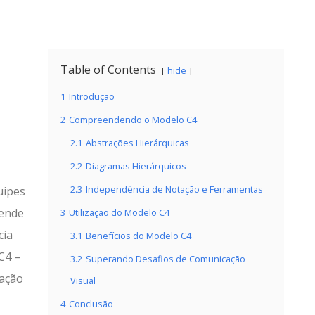
Table of Contents
hide
1
Introdução
2
Compreendendo o Modelo C4
2.1
Abstrações Hierárquicas
2.2
Diagramas Hierárquicos
2.3
Independência de Notação e Ferramentas
uipes
pende
3
Utilização do Modelo C4
cia
3.1
Benefícios do Modelo C4
C4 –
3.2
Superando Desafios de Comunicação
ação
Visual
4
Conclusão