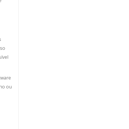
e
s
sso
ível
tware
nho ou