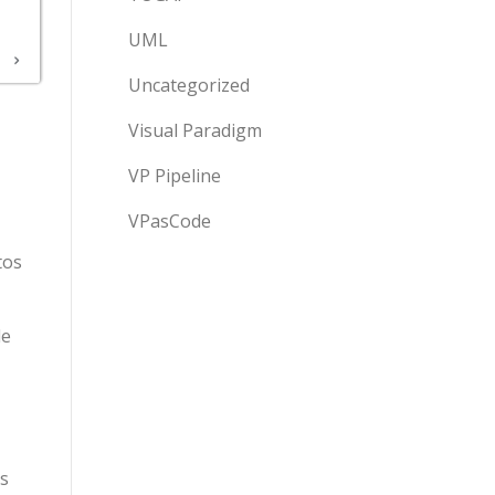
UML
Uncategorized
Visual Paradigm
VP Pipeline
VPasCode
tos
de
es