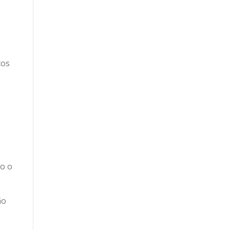
cos
do o
ão