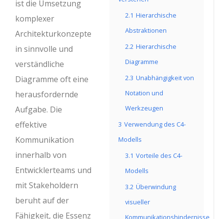
ist die Umsetzung
2.1
Hierarchische
komplexer
Abstraktionen
Architekturkonzepte
2.2
Hierarchische
in sinnvolle und
Diagramme
verständliche
2.3
Unabhängigkeit von
Diagramme oft eine
Notation und
herausfordernde
Werkzeugen
Aufgabe. Die
effektive
3
Verwendung des C4-
Kommunikation
Modells
innerhalb von
3.1
Vorteile des C4-
Entwicklerteams und
Modells
mit Stakeholdern
3.2
Überwindung
beruht auf der
visueller
Fähigkeit, die Essenz
Kommunikationshindernisse