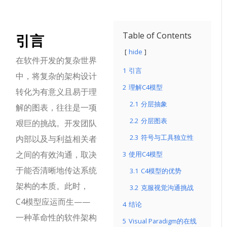
引言
Table of Contents
hide
在软件开发的复杂世界
1
引言
中，将复杂的架构设计
2
理解C4模型
转化为有意义且易于理
2.1
分层抽象
解的图表，往往是一项
2.2
分层图表
艰巨的挑战。开发团队
2.3
符号与工具独立性
内部以及与利益相关者
之间的有效沟通，取决
3
使用C4模型
于能否清晰地传达系统
3.1
C4模型的优势
架构的本质。此时，
3.2
克服视觉沟通挑战
C4模型应运而生——
4
结论
一种革命性的软件架构
5
Visual Paradigm的在线