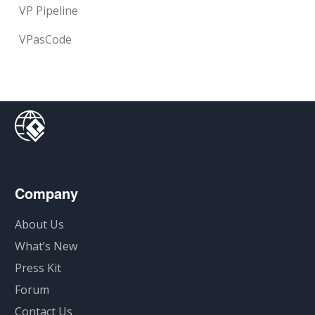
VP Pipeline
VPasCode
Company
About Us
What’s New
Press Kit
Forum
Contact Us