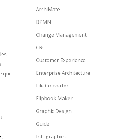
ArchiMate
BPMN
Change Management
CRC
les
Customer Experience
s
Enterprise Architecture
e que
File Converter
Flipbook Maker
Graphic Design
u
Guide
s,
Infographics