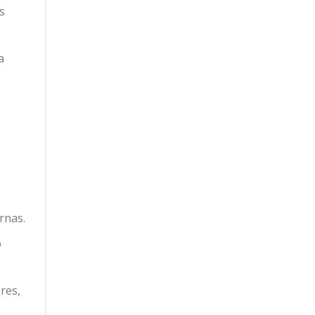
s
a
rnas.
o
res,