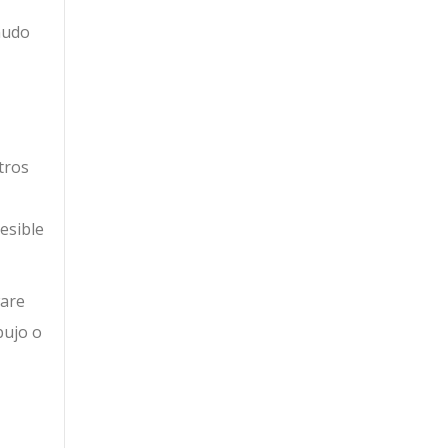
nudo
tros
esible
ware
bujo o