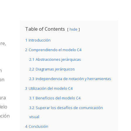
Table of Contents
hide
1
Introducción
re,
2
Comprendiendo el modelo C4
2.1
Abstracciones jerárquicas
2.2
Diagramas jerárquicos
n
2.3
Independencia de notación y herramientas
con
3
Utilización del modelo C4
ura
3.1
Beneficios del modelo C4
delo
3.2
Superar los desafíos de comunicación
ación
visual
4
Conclusión