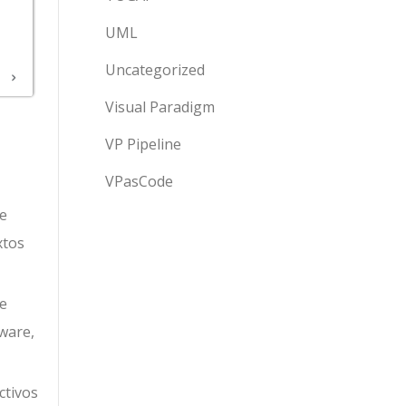
UML
Uncategorized
Visual Paradigm
VP Pipeline
VPasCode
de
xtos
de
tware,
ctivos