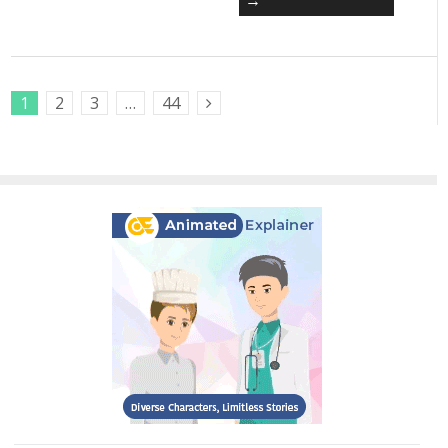
→
1
2
3
…
44
Next Posts