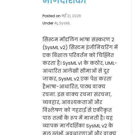
मार्गदर्शिका
Posted on
मई 21, 2026
Under
AI
,
SysML
सिस्टम मॉडलिंग भाषा संस्करण 2
(SysML v2) सिस्टम इंजीनियरिंग में
एक विशाल परिवर्तन को चिह्नित
करता है। SysML v1 के कठोर, UML-
आधारित आलेखी सीमाओं से दूर
जाकर, SysML v2 एक पेश करता
हैभाषा-आधारित, पाठ्य वाक्य
रचना. इस वाक्य रचना संरचना,
व्यवहार, आवश्यकताओं और
विश्लेषण को गहराई से एकीकृत
पाठ तत्वों के रूप में मानती है। यह
व्यापक मार्गदर्शिका SysML v2 के
मूल स्तंभों, अवधारणाओं और वाक्य