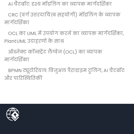
AI चैटबॉट: दृश्य मॉडलिंग का व्यापक मार्गदर्शिका
CRC (वर्ग उत्तरदायित्व सहयोगी) मॉडलिंग के व्यापक
मार्गदर्शिका
OCL का UML में उपयोग करने का व्यापक मार्गदर्शिका,
PlantUML उदाहरणों के साथ
ऑब्जेक्ट कॉन्स्ट्रेंट लैंग्वेज (OCL) का व्यापक
मार्गदर्शिका
BPMN ट्यूटोरियल: विजुअल पैराडाइम टूलिंग, AI चैटबॉट
और पारिस्थितिकी