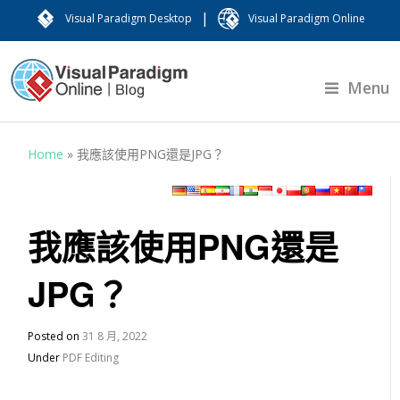
|
Visual Paradigm Desktop
Visual Paradigm Online
Menu
Home
»
我應該使用PNG還是JPG？
我應該使用PNG還是
JPG？
Posted on
31 8 月, 2022
Under
PDF Editing