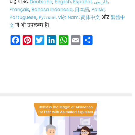
यह पोस्ट
Deutsche
,
English
,
Español
,
فارسی
,
Français
,
Bahasa Indonesia
,
日本語
,
Polski
,
Portuguese
,
Ру́сский
,
Việt Nam
,
简体中文
और
繁體中
文
में भी उपलब्ध है।
Facebook
Pinterest
Twitter
LinkedIn
WhatsApp
Email
Share