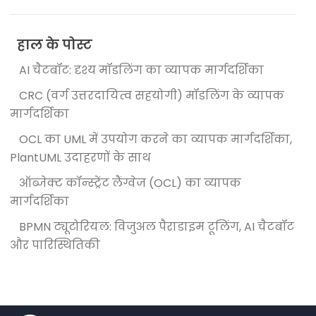
हाल के पोस्ट
AI चैटबॉट: दृश्य मॉडलिंग का व्यापक मार्गदर्शिका
CRC (वर्ग उत्तरदायित्व सहयोगी) मॉडलिंग के व्यापक
मार्गदर्शिका
OCL का UML में उपयोग करने का व्यापक मार्गदर्शिका,
PlantUML उदाहरणों के साथ
ऑब्जेक्ट कॉन्स्ट्रेंट लैंग्वेज (OCL) का व्यापक
मार्गदर्शिका
BPMN ट्यूटोरियल: विजुअल पैराडाइम टूलिंग, AI चैटबॉट
और पारिस्थितिकी