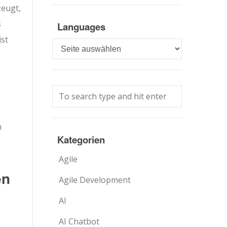
eugt,
s
Languages
ist
Languages
n
Kategorien
Agile
en
Agile Development
AI
AI Chatbot