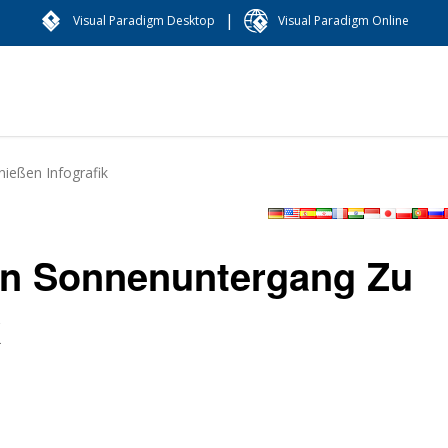
|
Visual Paradigm Desktop
Visual Paradigm Online
ießen Infografik
en Sonnenuntergang Zu
k