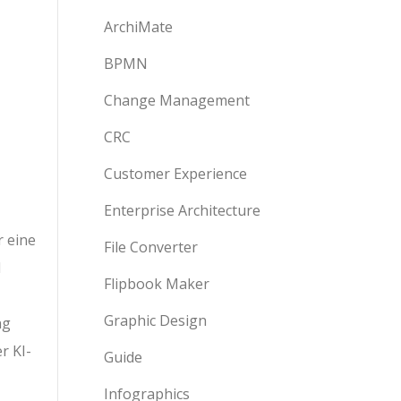
ArchiMate
BPMN
Change Management
CRC
Customer Experience
Enterprise Architecture
r eine
File Converter
d
Flipbook Maker
Graphic Design
ng
r KI-
Guide
Infographics