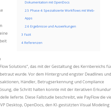
Dokumentation mit OpenDocs
se
2.5
Phase 4: Spezialisierte Workflows mit Web-
Apps
em
2.6
Ergebnisse und Auswirkungen
eine
3
Fazit
beit
4
Referenzen
n
low Solutions“, das mit der Gestaltung des Kernbereichs fü
 betraut wurde. Vor dem Hintergrund engster Deadlines un
nsaktionen, Händler, Betrugserkennung und Compliance
ösung, die Schritt halten konnte mit der iterativen Erkundu
lle lieferte. Diese Fallstudie beschreibt, wie PayFlow die vie
 VP Desktop, OpenDocs, den KI-gestützten Visual Modeling