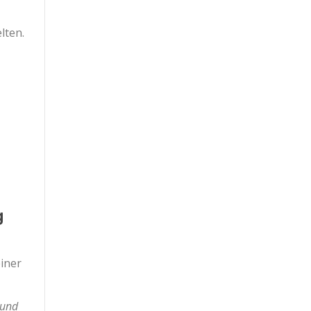
lten.
g
einer
 und