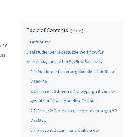
Table of Contents
hide
1
Einführung
lung
2
Fallstudie: Der KI-gestützte Workflow für
gen
Klassendiagramme bei PayFlow Solutions
2.1
Die Herausforderung: Komplexität trifft auf
Deadline
2.2
Phase 1: Schnelles Prototyping mit dem KI-
gestützten Visual Modeling Chatbot
2.3
Phase 2: Professionelle Verfeinerung in VP
Desktop
2.4
Phase 3: Zusammenarbeit bei der