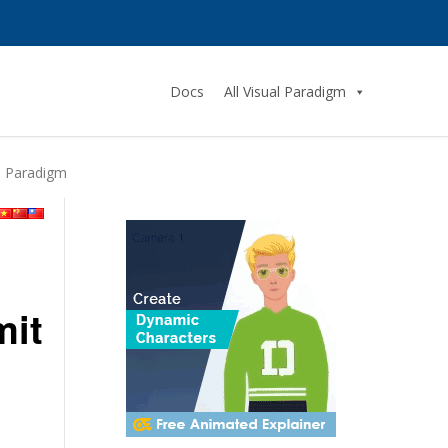
Docs
All Visual Paradigm
l Paradigm
mit