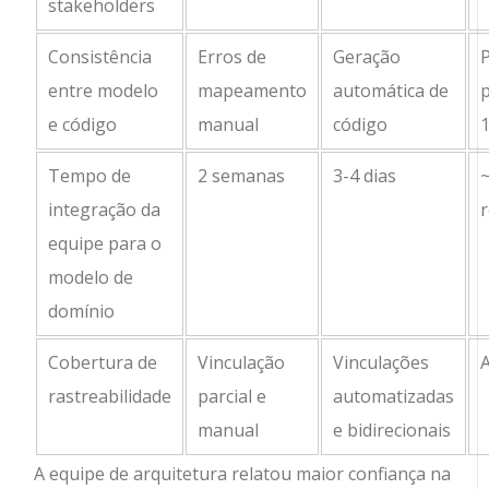
stakeholders
Consistência
Erros de
Geração
entre modelo
mapeamento
automática de
e código
manual
código
Tempo de
2 semanas
3-4 dias
integração da
equipe para o
modelo de
domínio
Cobertura de
Vinculação
Vinculações
rastreabilidade
parcial e
automatizadas
manual
e bidirecionais
A equipe de arquitetura relatou maior confiança na