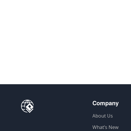
Company
About Us
What’s New