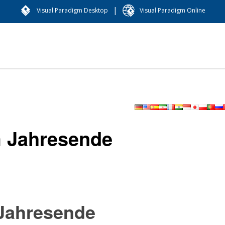
|
Visual Paradigm Desktop
Visual Paradigm Online
m Jahresende
 Jahresende