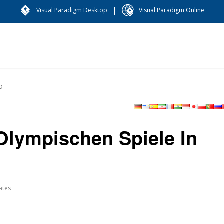
|
Visual Paradigm Desktop
Visual Paradigm Online
o
 Olympischen Spiele In
ates