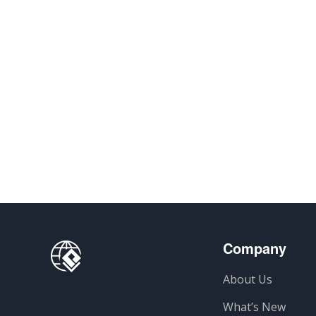
Company
About Us
What’s New