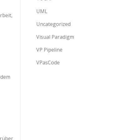
UML
rbeit,
Uncategorized
Visual Paradigm
VP Pipeline
VPasCode
erdem
arüber