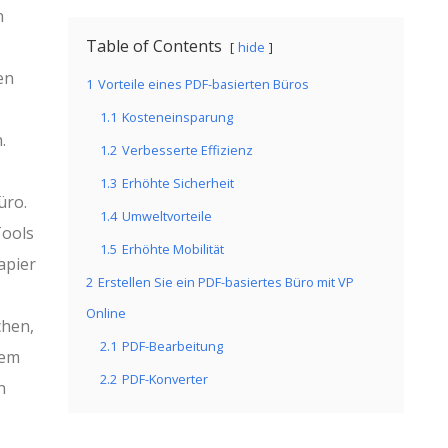
n
Table of Contents
hide
en
1
Vorteile eines PDF-basierten Büros
1.1
Kosteneinsparung
.
1.2
Verbesserte Effizienz
1.3
Erhöhte Sicherheit
üro.
1.4
Umweltvorteile
Tools
1.5
Erhöhte Mobilität
apier
2
Erstellen Sie ein PDF-basiertes Büro mit VP
Online
chen,
2.1
PDF-Bearbeitung
sem
2.2
PDF-Konverter
n