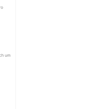
ro
ich um