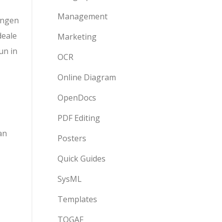
Management
ungen
deale
Marketing
un in
OCR
Online Diagram
OpenDocs
PDF Editing
an
Posters
Quick Guides
SysML
Templates
TOGAF