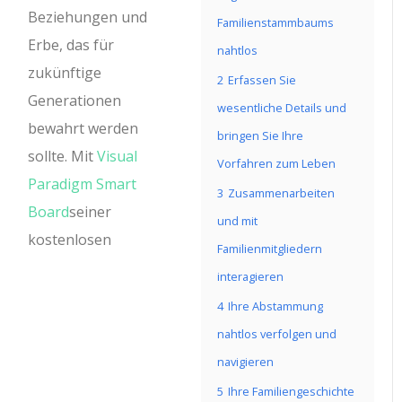
Beziehungen und
Familienstammbaums
Erbe, das für
nahtlos
zukünftige
2
Erfassen Sie
Generationen
wesentliche Details und
bewahrt werden
bringen Sie Ihre
sollte. Mit
Visual
Vorfahren zum Leben
Paradigm Smart
3
Zusammenarbeiten
Board
seiner
und mit
kostenlosen
Familienmitgliedern
interagieren
4
Ihre Abstammung
nahtlos verfolgen und
navigieren
5
Ihre Familiengeschichte