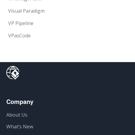
Visual Paradigm
VP Pipeline
VPasCode
Company
About Us
What’s New