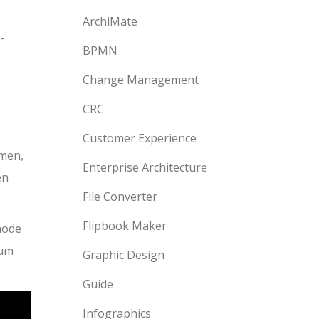
ArchiMate
-
BPMN
Change Management
CRC
Customer Experience
men,
Enterprise Architecture
en
File Converter
Flipbook Maker
hode
 um
Graphic Design
Guide
Infographics