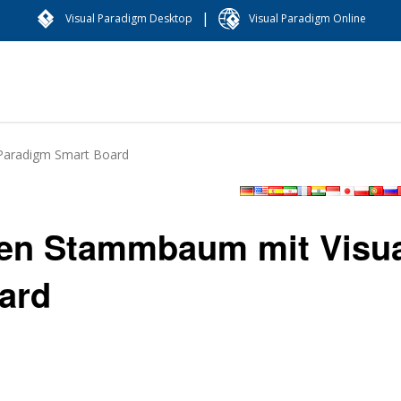
|
Visual Paradigm Desktop
Visual Paradigm Online
 Paradigm Smart Board
inen Stammbaum mit Visu
ard