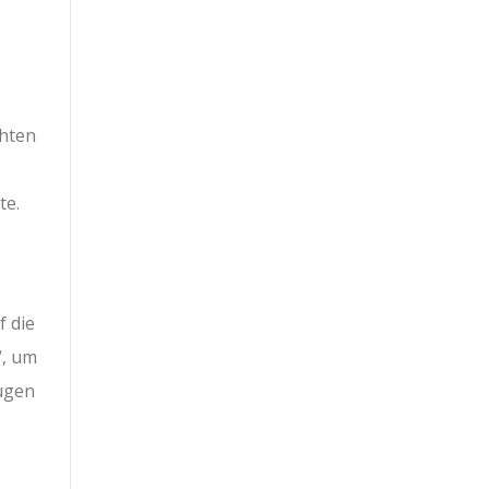
chten
te.
 die
“, um
fügen