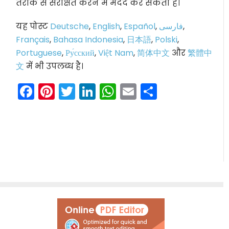
तरीके से संरक्षित करने में मदद कर सकता है।
यह पोस्ट
Deutsche
,
English
,
Español
,
فارسی
,
Français
,
Bahasa Indonesia
,
日本語
,
Polski
,
Portuguese
,
Ру́сский
,
Việt Nam
,
简体中文
और
繁體中
文
में भी उपलब्ध है।
Facebook
Pinterest
Twitter
LinkedIn
WhatsApp
Email
Share