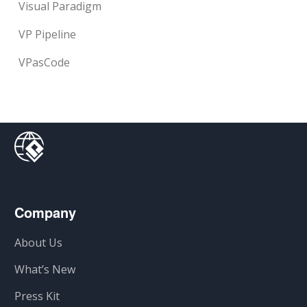
Visual Paradigm
VP Pipeline
VPasCode
Company
About Us
What’s New
Press Kit