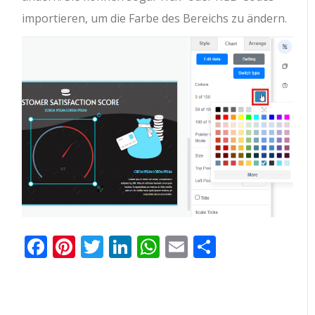
importieren, um die Farbe des Bereichs zu ändern.
Facebook
Pinterest
Twitter
LinkedIn
WhatsApp
Email
Teilen