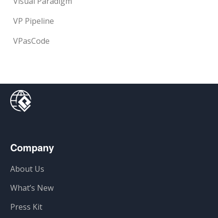
Visual Paradigm
VP Pipeline
VPasCode
Company
About Us
What’s New
Press Kit