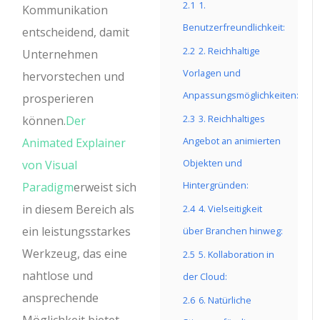
2.1
1.
Kommunikation
Benutzerfreundlichkeit:
entscheidend, damit
2.2
2. Reichhaltige
Unternehmen
Vorlagen und
hervorstechen und
Anpassungsmöglichkeiten:
prosperieren
2.3
3. Reichhaltiges
können.
Der
Angebot an animierten
Animated Explainer
Objekten und
von Visual
Hintergründen:
Paradigm
erweist sich
in diesem Bereich als
2.4
4. Vielseitigkeit
ein leistungsstarkes
über Branchen hinweg:
Werkzeug, das eine
2.5
5. Kollaboration in
nahtlose und
der Cloud:
ansprechende
2.6
6. Natürliche