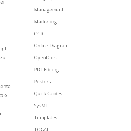
uer
Management
Marketing
OCR
Online Diagram
igt
 zu
OpenDocs
PDF Editing
Posters
mente
Quick Guides
tale
SysML
m
Templates
TOGAF