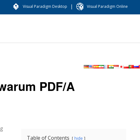
|
Visual Paradigm Desktop
Visual Paradigm Online
 warum PDF/A
ig
Table of Contents
hide