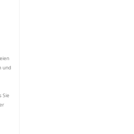
teien
n und
s Sie
er