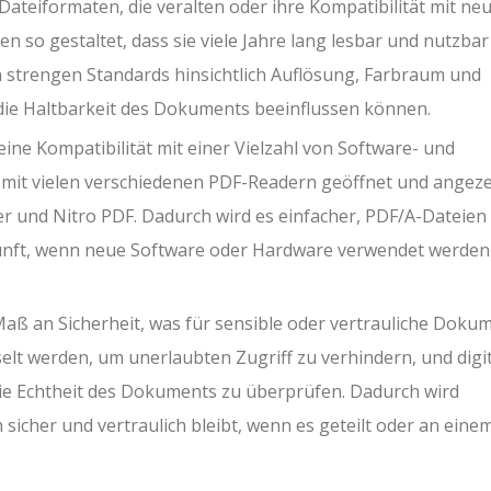
ateiformaten, die veralten oder ihre Kompatibilität mit ne
n so gestaltet, dass sie viele Jahre lang lesbar und nutzbar
en strengen Standards hinsichtlich Auflösung, Farbraum und
die Haltbarkeit des Dokuments beeinflussen können.
seine Kompatibilität mit einer Vielzahl von Software- und
it vielen verschiedenen PDF-Readern geöffnet und angeze
r und Nitro PDF. Dadurch wird es einfacher, PDF/A-Dateien
ukunft, wenn neue Software oder Hardware verwendet werden
ß an Sicherheit, was für sensible oder vertrauliche Doku
elt werden, um unerlaubten Zugriff zu verhindern, und digi
e Echtheit des Dokuments zu überprüfen. Dadurch wird
sicher und vertraulich bleibt, wenn es geteilt oder an eine