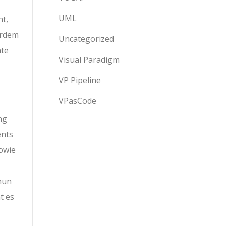
UML
ht,
erdem
Uncategorized
nte
Visual Paradigm
VP Pipeline
VPasCode
ng
ents
sowie
nun
t es