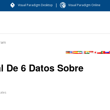
|
Visual Paradigm Desktop
Visual Paradigm Online
gram
al De 6 Datos Sobre
ates