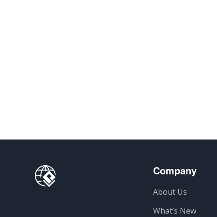
Company
About Us
What’s New