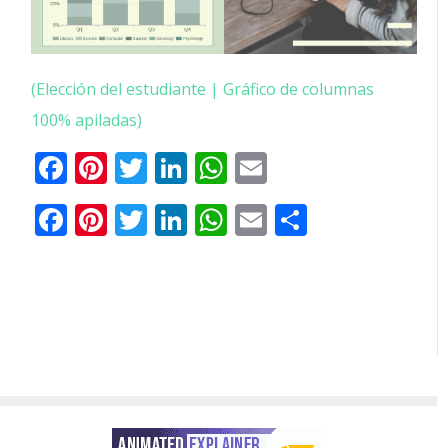
(Elección del estudiante | Gráfico de columnas
100% apiladas)
Facebook
Pinterest
Gorjeo
LinkedIn
WhatsApp
Correo
Cuota
electrónico
Facebook
Pinterest
Twitter
LinkedIn
WhatsApp
Email
Comparti