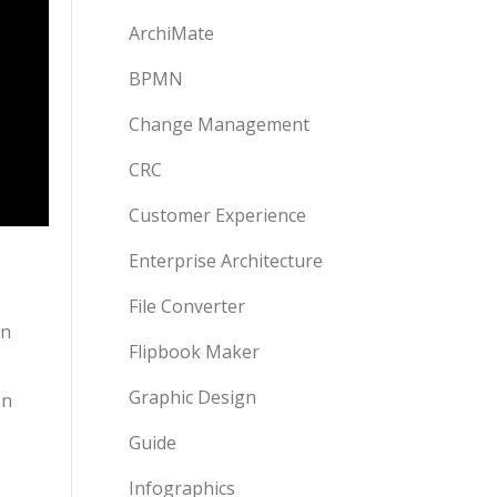
ArchiMate
BPMN
Change Management
CRC
Customer Experience
Enterprise Architecture
File Converter
ón
Flipbook Maker
Graphic Design
on
Guide
Infographics