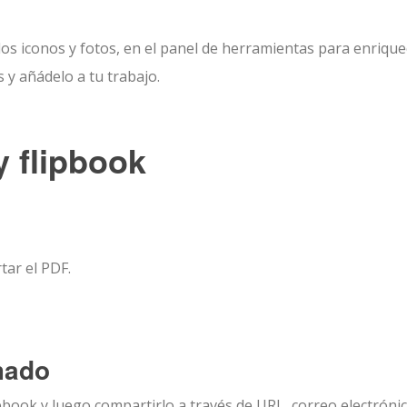
os iconos y fotos, en el panel de herramientas para enrique
 y añádelo a tu trabajo.
 flipbook
tar el PDF.
mado
ook y luego compartirlo a través de URL, correo electrónic