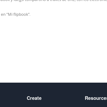
en “Mi flipbook”.
artir
Create
Resource