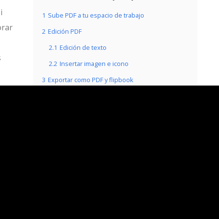
i
1
Sube PDF a tu espacio de trabajo
orar
2
Edición PDF
2.1
Edición de texto
s
2.2
Insertar imagen e icono
3
Exportar como PDF y flipbook
3.1
Guardar como pdf
3.2
Compartir como libro animado