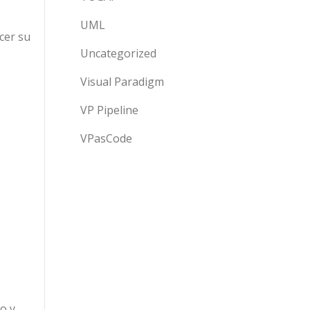
UML
cer su
Uncategorized
Visual Paradigm
VP Pipeline
VPasCode
o y