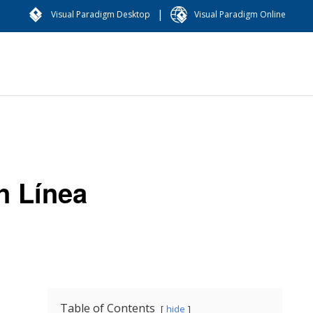
|
Visual Paradigm Desktop
Visual Paradigm Online
n Línea
Table of Contents
hide