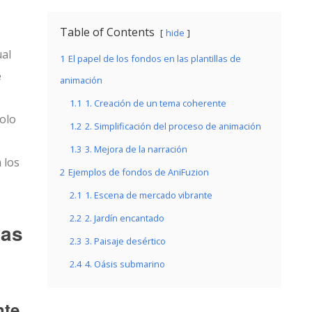
Table of Contents
hide
ual
1
El papel de los fondos en las plantillas de
e
animación
1.1
1. Creación de un tema coherente
solo
1.2
2. Simplificación del proceso de animación
1.3
3. Mejora de la narración
 los
2
Ejemplos de fondos de AniFuzion
2.1
1. Escena de mercado vibrante
2.2
2. Jardín encantado
las
2.3
3. Paisaje desértico
2.4
4. Oásis submarino
nte