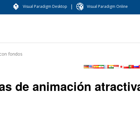
|
Visual Paradigm Desktop
Visual Paradigm Online
s con fondos
las de animación atractiv