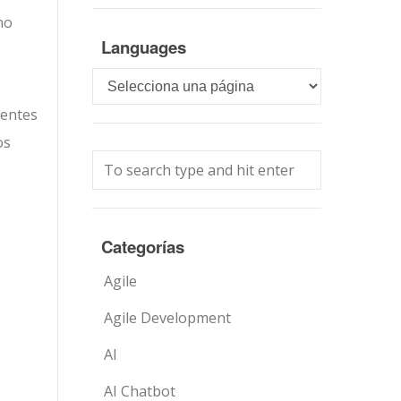
no
Languages
Languages
mentes
os
Categorías
Agile
Agile Development
AI
AI Chatbot