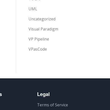
UML
Uncategorized
Visual Paradigm
VP Pipeline
VPasCode
s
Legal
Terms of Service