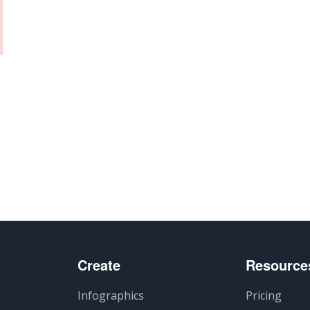
artir
Create
Resource
Infographics
Pricing