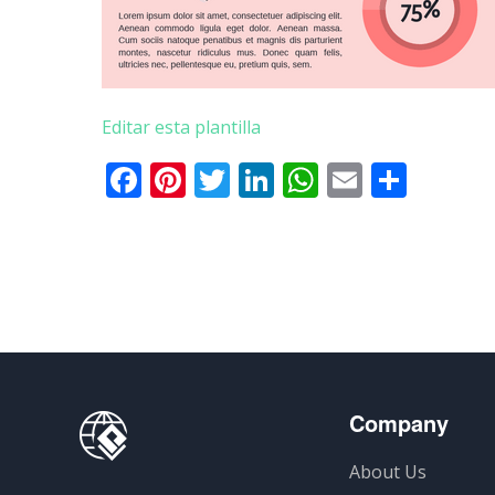
Editar esta plantilla
Facebook
Pinterest
Twitter
LinkedIn
WhatsApp
Email
Comp
Company
About Us