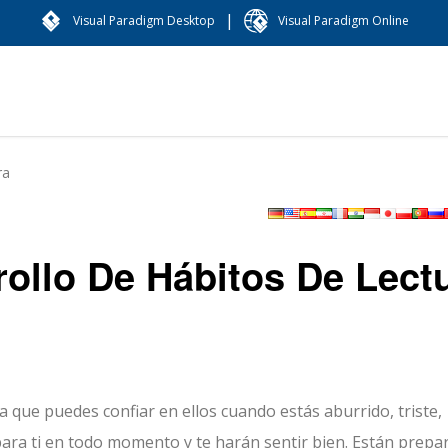
|
Visual Paradigm Desktop
Visual Paradigm Online
ra
rollo De Hábitos De Lect
 que puedes confiar en ellos cuando estás aburrido, triste,
 para ti en todo momento y te harán sentir bien. Están prep