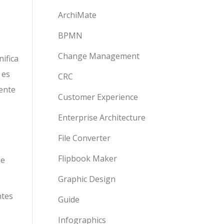
ArchiMate
BPMN
Change Management
ifica
 es
CRC
ente
Customer Experience
Enterprise Architecture
File Converter
Flipbook Maker
le
Graphic Design
ntes
Guide
Infographics