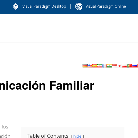
|
Visual Paradigm Desktop
Visual Paradigm Online
nicación Familiar
 los
Table of Contents
ación
hide