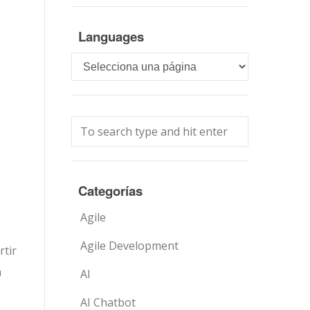
Languages
Languages
Categorías
Agile
Agile Development
rtir
a
AI
AI Chatbot