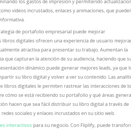
iminando los gastos de impresión y permitiendo actualizacio
s como videos incrustados, enlaces y animaciones, que puede
informativa.
strategia de portafolio empresarial puede mejorar
s libros digitales ofrecen una experiencia de usuario mejora
sualmente atractiva para presentar su trabajo. Aumentan la
ia que capturan la atención de su audiencia, haciendo que s
resentación dinámico puede generar mejores leads, ya que l
tir su libro digital y volver a ver su contenido. Las analíti
libros digitales le permiten rastrear las interacciones de l
bre cómo se está recibiendo su portafolio y qué áreas gener
ón hacen que sea fácil distribuir su libro digital a través de
 redes sociales y enlaces incrustados en su sitio web.
les interactivos
para su negocio. Con Fliplify, puede transfo