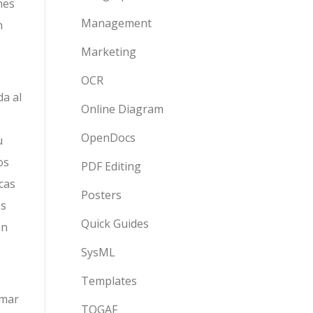
nes
Management
n
Marketing
OCR
da al
Online Diagram
OpenDocs
u
os
PDF Editing
cas
Posters
os
Quick Guides
an
SysML
Templates
rmar
TOGAF