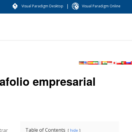
|
Visual Paradigm Desktop
Visual Paradigm Online
afolio empresarial
Table of Contents
trar
hide