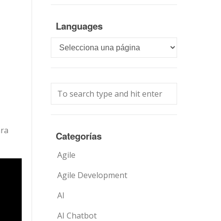
Languages
Languages
ara
Categorías
Agile
Agile Development
AI
AI Chatbot