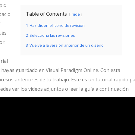
pio
Table of Contents
pacio
hide
r
1
Haz clic en el icono de revisión
ués
2
Selecciona las revisiones
or.
3
Vuelve a la versión anterior de un diseño
rial
ue hayas guardado en Visual Paradigm Online. Con esta
cesos anteriores de tu trabajo. Este es un tutorial rápido p
des ver los videos adjuntos o leer la guía a continuación.