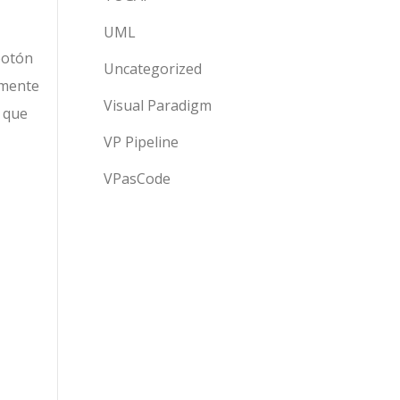
UML
 botón
Uncategorized
lmente
Visual Paradigm
a que
VP Pipeline
VPasCode