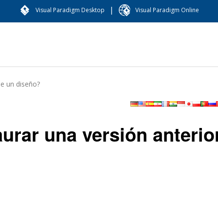
|
Visual Paradigm Desktop
Visual Paradigm Online
de un diseño?
urar una versión anterio