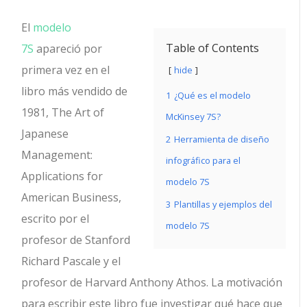
El
modelo
Table of Contents
7S
apareció por
primera vez en el
hide
libro más vendido de
1
¿Qué es el modelo
1981, The Art of
McKinsey 7S?
Japanese
2
Herramienta de diseño
Management:
infográfico para el
Applications for
modelo 7S
American Business,
3
Plantillas y ejemplos del
escrito por el
modelo 7S
profesor de Stanford
Richard Pascale y el
profesor de Harvard Anthony Athos. La motivación
para escribir este libro fue investigar qué hace que