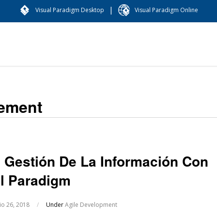
|
Visual Paradigm Desktop
Visual Paradigm Online
gement
 Gestión De La Información Con
l Paradigm
lio 26, 2018
/
Under
Agile Development