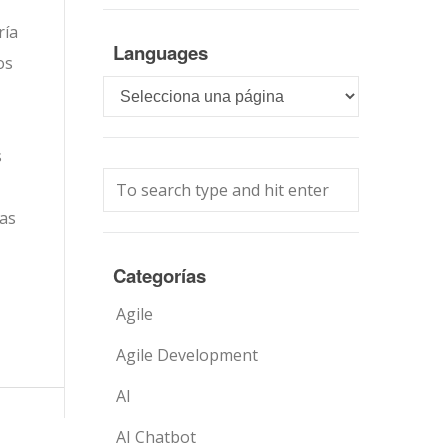
ría
Languages
os
Languages
s
as
Categorías
Agile
Agile Development
AI
AI Chatbot