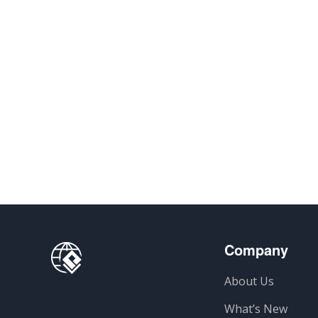
Company
About Us
What’s New