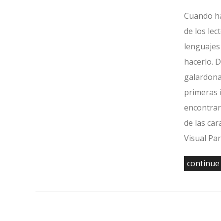
Cuando ha
de los le
lenguajes 
hacerlo. 
galardona
primeras 
encontra
de las ca
Visual Pa
continue